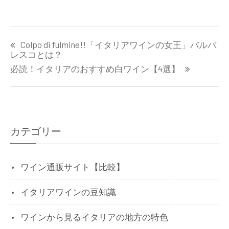
投
Colpo di fulmine!!「イタリアワインの女王」バルバ
稿
レスコとは？
ナ
必読！イタリアのおすすめ白ワイン【4選】
ビ
ゲ
ー
カテゴリー
シ
ョ
ワイン通販サイト【比較】
ン
イタリアワインの豆知識
ワインから見るイタリアの地方の特色