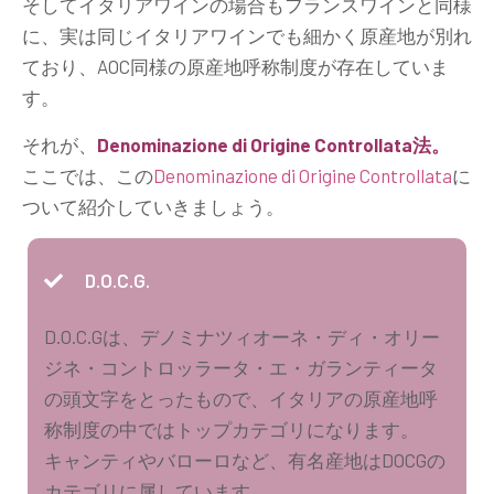
そしてイタリアワインの場合もフランスワインと同様
に、実は同じイタリアワインでも細かく原産地が別れ
ており、AOC同様の原産地呼称制度が存在していま
す。
それが、
Denominazione di Origine Controllata法。
ここでは、この
Denominazione di Origine Controllata
に
ついて紹介していきましょう。
D.O.C.G.
D.O.C.Gは、デノミナツィオーネ・ディ・オリー
ジネ・コントロッラータ・エ・ガランティータ
の頭文字をとったもので、イタリアの原産地呼
称制度の中ではトップカテゴリになります。
キャンティやバローロなど、有名産地はDOCGの
カテゴリに属しています。